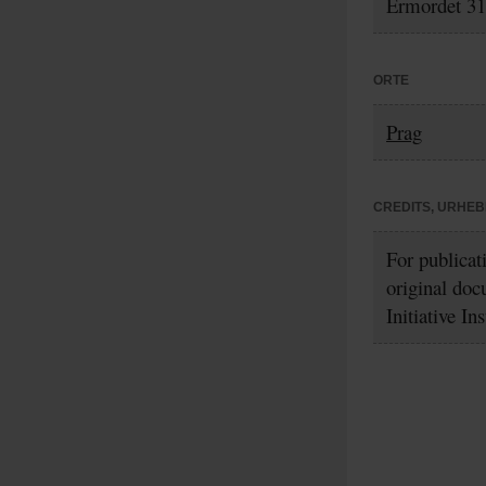
Ermordet 31.
ORTE
Prag
CREDITS, URHE
For publicat
original doc
Initiative In