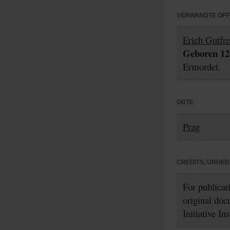
VERWANDTE OP
Erich Gutfr
Geboren 12.
Ermordet.
ORTE
Prag
CREDITS, URHE
For publicat
original doc
Initiative In