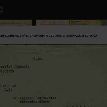
CH: SOUHLAS S VYSTĚHOVÁNÍM A VÝVOZEM STĚHOVACÍCH SVRŠKŮ