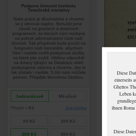
Diese Dat
einerseits 
Ghettos The
Leben ka
grundlege
ihnen Roma u
Diese Date