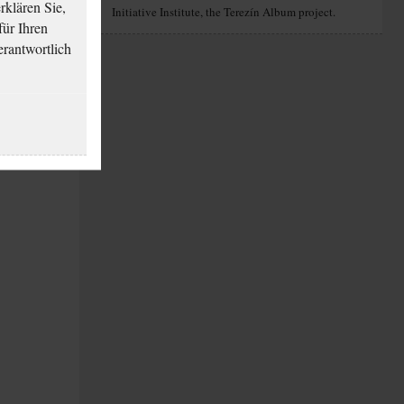
klären Sie,
Initiative Institute, the Terezín Album project.
für Ihren
erantwortlich