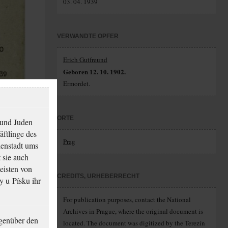
03. 04. 1939
VERWANDTE OPFER
Erich Gutfreund
Geboren 12. 10. 1902.
Ermordet.
ORTE
 und Juden
äftlinge des
Prag
ienstadt ums
 sie auch
eisten von
CREDITS, URHEBERRECHT
y u Písku ihr
For publication purposes, contact the National
Archives in Prague, where the original document is
genüber den
located. The document was digitized by the Terezín