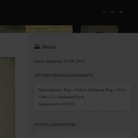
cz
en
de
Drucken
Letzte Änderung 20. 08. 2019
ORT DES ORGINALDOKUMENTS
Nationalarchiv Prag > Polizei-Direktion Prag > 1931-
1940 > G > Gutfreund Erich
(signatura G 1167/27)
ERSTELLUNGSDATUM