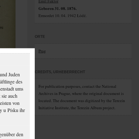
Emil Faktor
Geboren 31. 08. 1876.
Ermordet 10. 04. 1942 Łódź.
ORTE
Prag
CREDITS, URHEBERRECHT
 und Juden
äftlinge des
For publication purposes, contact the National
ienstadt ums
Archives in Prague, where the original document is
 sie auch
located. The document was digitized by the Terezín
eisten von
Initiative Institute, the Terezín Album project.
y u Písku ihr
genüber den