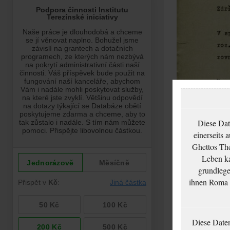
Diese Dat
einerseits 
Ghettos The
Leben ka
grundlege
ihnen Roma u
Diese Date