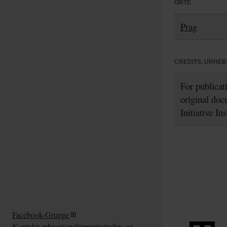
ORTE
Prag
CREDITS, URHE
For publicat
original doc
Initiative In
Facebook-Gruppe
Kontakt:
education@terezinstudies.cz