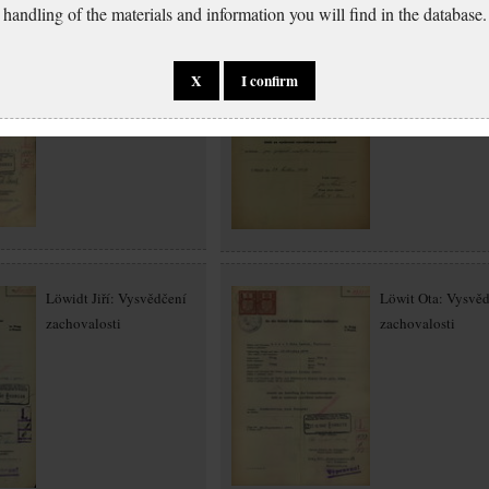
handling of the materials and information you will find in the database.
Löwit Arnošt:
Löwit Jiří: Žádost
Vysvědčení zachovalosti
vystavení vysvěd
X
I confirm
zachovalosti
Löwidt Jiří: Vysvědčení
Löwit Ota: Vysvě
zachovalosti
zachovalosti