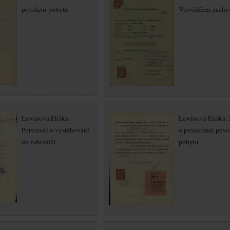
povolení pobytu
Vysvědčení zachov
Lewinová Eliška:
Lewinová Eliška: 
Potvrzení o vystěhování
o prozatímní povo
do zahraničí
pobytu