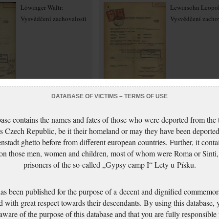
Löwinger Waltr:
Lewinsohn Leopo
Vysvědčení zachovalosti
Vysvědčení zachov
DATABASE OF VICTIMS – TERMS OF USE
ase contains the names and fates of those who were deported from the t
Lewinsohnová Lina:
Löwidt František:
s Czech Republic, be it their homeland or may they have been deported
Potvrzení o chystaném
Vysvědčení zachov
nstadt ghetto before from different european countries. Further, it conta
vystěhování
 on those men, women and children, most of whom were Roma or Sinti,
prisoners of the so-called „Gypsy camp I“ Lety u Písku.
has been published for the purpose of a decent and dignified commemora
d with great respect towards their descendants. By using this database,
 aware of the purpose of this database and that you are fully responsible