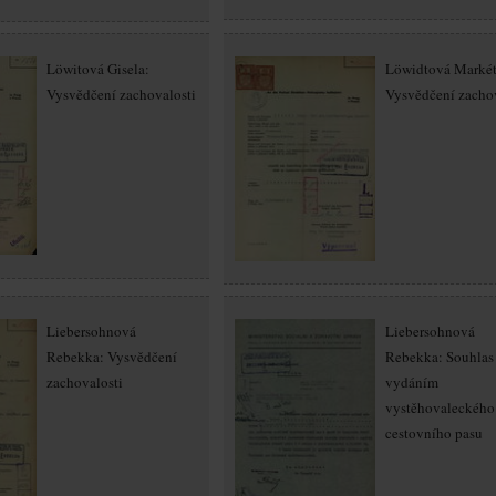
Löwitová Gisela:
Löwidtová Markét
Vysvědčení zachovalosti
Vysvědčení zachov
Liebersohnová
Liebersohnová
Rebekka: Vysvědčení
Rebekka: Souhlas 
zachovalosti
vydáním
vystěhovaleckého
cestovního pasu