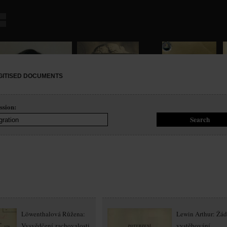
GITISED DOCUMENTS
ssion:
Löwenthalová Růžena:
Lewin Arthur: Žád
Vysvědčení zachovalosti
vystěhování