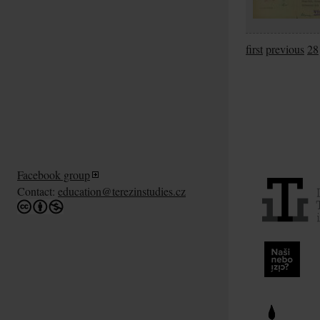
first
previous
28
Facebook group
Contact:
education@terezinstudies.cz