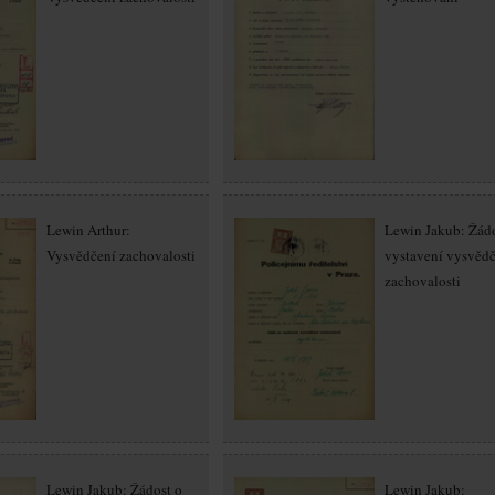
Lewin Arthur:
Lewin Jakub: Žádo
Vysvědčení zachovalosti
vystavení vysvěd
zachovalosti
Lewin Jakub: Žádost o
Lewin Jakub: