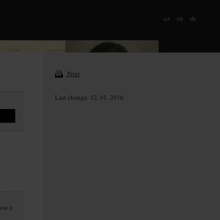
cz
en
de
Print
Last change: 12. 01. 2016
ost o