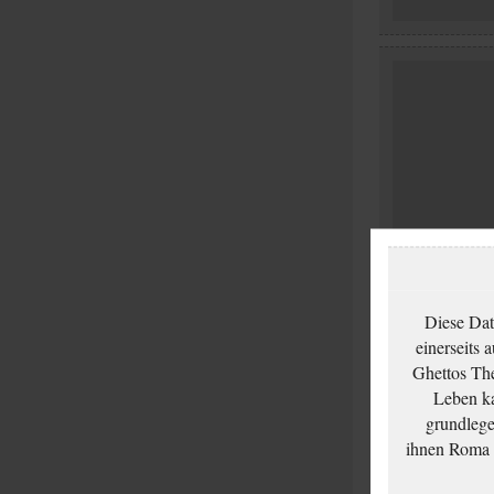
Diese Dat
einerseits 
Ghettos The
Leben ka
grundlege
ihnen Roma u