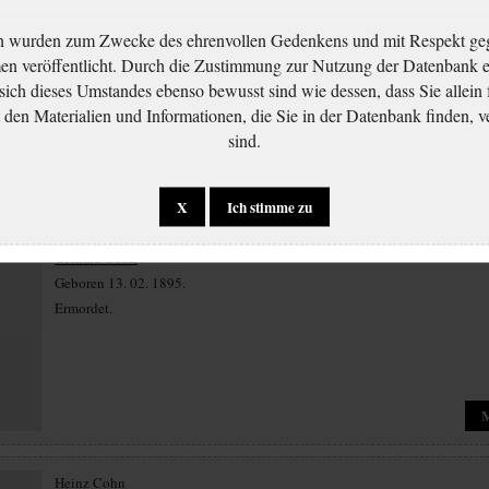
Alfred Cohn
n wurden zum Zwecke des ehrenvollen Gedenkens und mit Respekt ge
Geboren 27. 07. 1896.
 veröffentlicht. Durch die Zustimmung zur Nutzung der Datenbank er
Ermordet.
 sich dieses Umstandes ebenso bewusst sind wie dessen, dass Sie allein 
en Materialien und Informationen, die Sie in der Datenbank finden, v
sind.
X
Ich stimme zu
Gerhard Cohn
Geboren 13. 02. 1895.
Ermordet.
Heinz Cohn