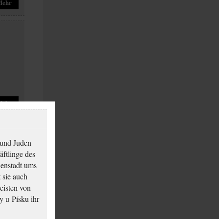
Mehr
Mehr
 und Juden
äftlinge des
ienstadt ums
 sie auch
eisten von
y u Písku ihr
Mehr