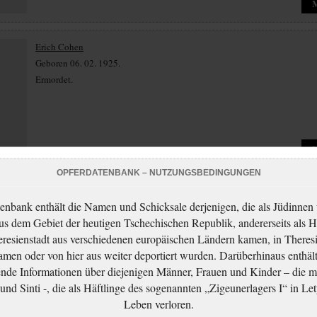
Erich Cohen
Geboren 06. 02. 1925.
Ermordet.
OPFERDATENBANK – NUTZUNGSBEDINGUNGEN
Leon Daniel Cohen
enbank enthält die Namen und Schicksale derjenigen, die als Jüdinnen
Geboren 12. 01. 1893.
aus dem Gebiet der heutigen Tschechischen Republik, andererseits als H
Ermordet.
resienstadt aus verschiedenen europäischen Ländern kamen, in Theres
men oder von hier aus weiter deportiert wurden. Darüberhinaus enthält
nde Informationen über diejenigen Männer, Frauen und Kinder – die m
nd Sinti -, die als Häftlinge des sogenannten „Zigeunerlagers I“ in Let
Leben verloren.