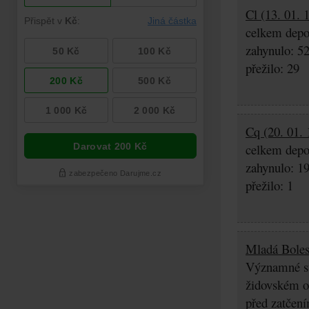
Cl (13. 01. 
celkem depo
zahynulo: 5
přežilo: 29
Cq (20. 01. 
celkem depo
zahynulo: 1
přežilo: 1
Mladá Boles
Významné stř
židovském os
před zatčení