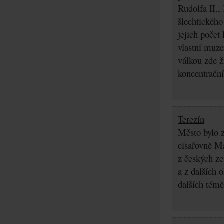
Rudolfa II.,
šlechtického
jejich počet
vlastní muz
válkou zde ž
koncentrační
Terezín
Město bylo z
císařovně Ma
z českých z
a z dalších 
dalších témě